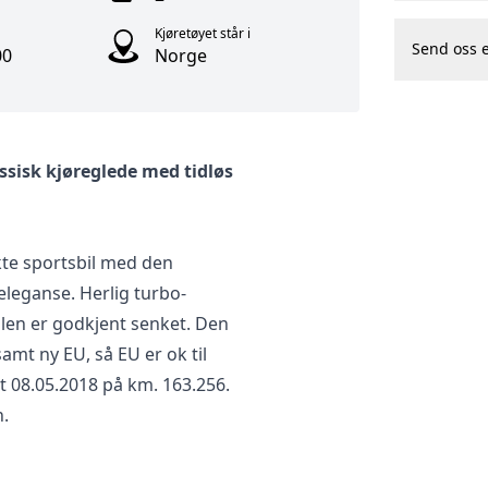
Kjøretøyet står i
Send oss 
00
Norge
ssisk kjøreglede med tidløs
kte sportsbil med den
eleganse. Herlig turbo-
ilen er godkjent senket. Den
amt ny EU, så EU er ok til
t 08.05.2018 på km. 163.256.
n.