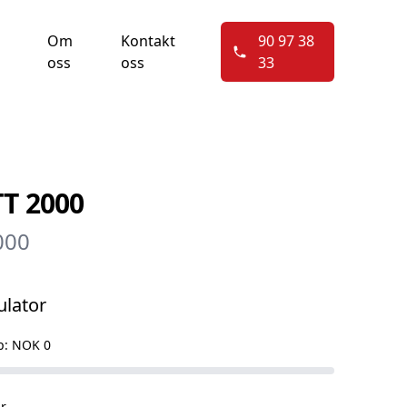
Om
Kontakt
90 97 38
oss
oss
33
TT 2000
000
ulator
p:
NOK 0
r