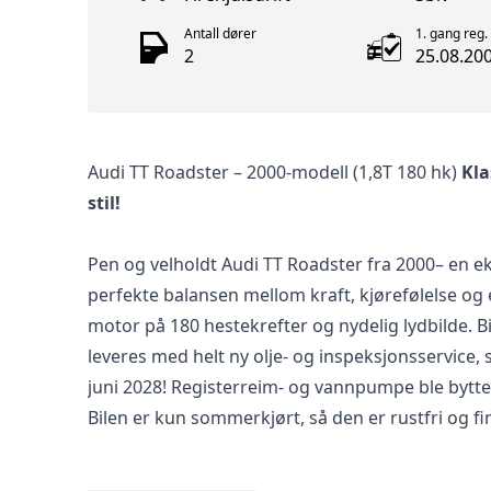
Antall dører
1. gang reg.
2
25.08.20
Audi TT Roadster – 2000-modell (1,8T 180 hk)
Kla
stil!
Pen og velholdt Audi TT Roadster fra 2000– en e
perfekte balansen mellom kraft, kjørefølelse og 
motor på 180 hestekrefter og nydelig lydbilde. B
leveres med helt ny olje- og inspeksjonsservice, s
juni 2028! Registerreim- og vannpumpe ble bytte
Bilen er kun sommerkjørt, så den er rustfri og fi
Spesifikasjoner: