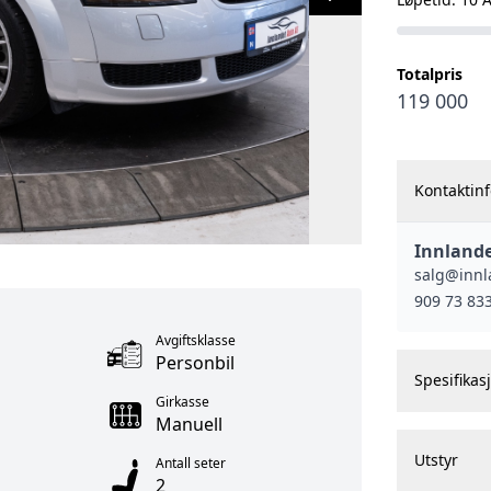
Totalpris
119 000
Kontaktin
Innlande
salg@innl
909 73 83
Avgiftsklasse
Personbil
Spesifikas
Girkasse
Manuell
Utstyr
Antall seter
2