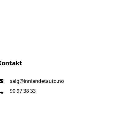
Innlandet Auto AS
Kontakt
salg@innlandetauto.no
90 97 38 33