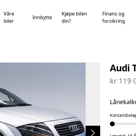
Våre
Kjøpe bilen
Finans og
Innbytte
biler
din?
forsikring
Audi 
kr 119 
Lånekalk
Kontantbelø
Løpetid:
10
Å