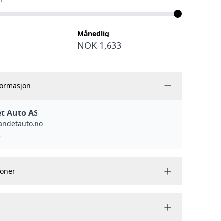
Månedlig
NOK 1,633
formasjon
t Auto AS
andetauto.no
3
joner