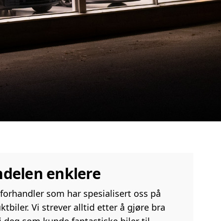
andelen enklere
lforhandler som har spesialisert oss på
tbiler. Vi strever alltid etter å gjøre bra