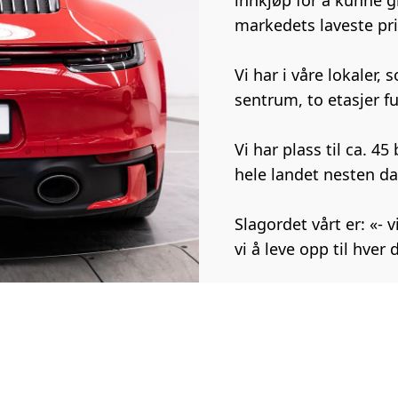
innkjøp for å kunne g
markedets laveste pr
Vi har i våre lokaler,
sentrum, to etasjer ful
Vi har plass til ca. 45
hele landet nesten da
Slagordet vårt er: «- 
vi å leve opp til hver 