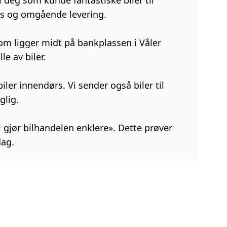
i deg som kunde fantastiske biler til
is og omgående levering.
 som ligger midt på bankplassen i Våler
le av biler.
 biler innendørs. Vi sender også biler til
glig.
vi gjør bilhandelen enklere». Dette prøver
dag.