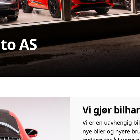
to AS
Vi gjør bilh
Vi er en uavhengig bi
nye biler og nyere bruk